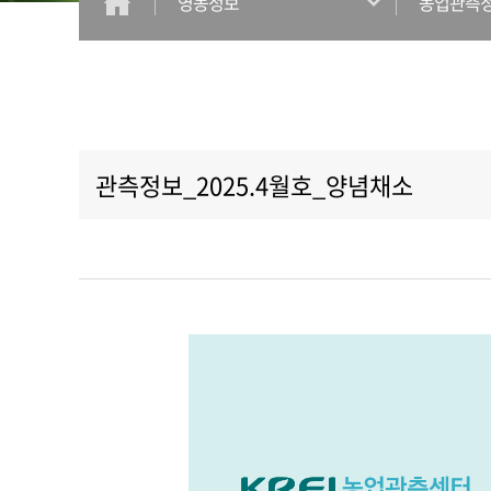
영농정보
농업관측
관측정보_2025.4월호_양념채소