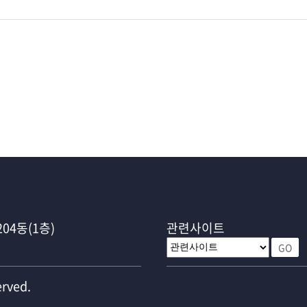
04동(1층)
관련사이트
GO
erved.